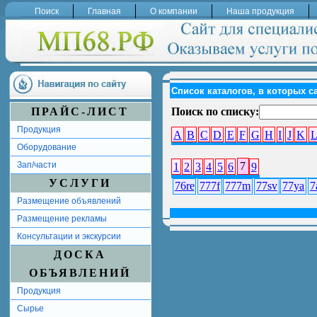
Поиск
Главная
О компании
Наша продукция
Список каталогов, в которых с
ПРАЙС-ЛИСТ
Поиск по списку:
Продукция
A
B
C
D
E
F
G
H
I
J
K
Оборудование
7
Зап/части
1
2
3
4
5
6
9
УСЛУГИ
76re
777f
777m
77sv
77ya
7
Размещение объявлений
Размещение рекламы
Консультации и экскурсии
ДОСКА
ОБЪЯВЛЕНИЙ
Продукция
Сырье