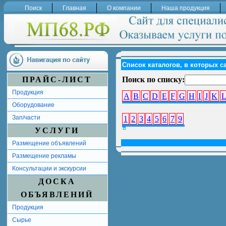
Поиск
Главная
О компании
Наша продукция
Список каталогов, в которых с
ПРАЙС-ЛИСТ
Поиск по списку:
Продукция
A
B
C
D
E
F
G
H
I
J
K
Оборудование
Зап/части
1
2
3
4
5
6
7
9
УСЛУГИ
Размещение объявлений
Размещение рекламы
Консультации и экскурсии
ДОСКА
ОБЪЯВЛЕНИЙ
Продукция
Сырье